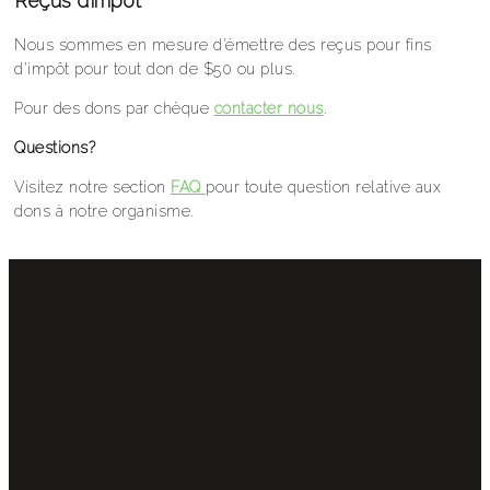
Reçus d’impôt
Nous sommes en mesure d’émettre des reçus pour fins
d’impôt pour tout don de $50 ou plus.
Pour des dons par chèque
contacter nous
.
Questions?
Visitez notre section
FAQ
pour toute question relative aux
dons à notre organisme.