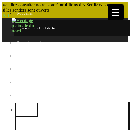
Veuillez consulter notre page
Conditions des Sentiers
pour savoir
si les sentiers sont ouverts
Nouvelles
ICI
Inscription à l’infolettre
Cartes des sentiers
Conditions des sentiers
Faire un don
Devenez membre
Forêt Héritage
Donateurs
Galerie