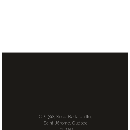
C.P. 392, Succ. Bellefeuille,
Saint-Jérome, Québec
J5L 2N4